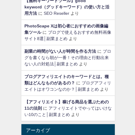
【無料キーワードツール】good
keyword（グッドキーワード）の使い方と活
用方法
に
SEO Reseller
より
PhotoScape Xは初心者におすすめの画像編
集ツール
に
ブログで使えるおすすめ無料画像
サイト8選│副業まとめ
より
副業の時間がない人が時間を作る方法
に
ブロ
グを書くなら朝が一番！その理由と行動出来
ない人の対処法│副業まとめ
より
ブログアフィリエイトのキーワードとは。種
類はどんなものがあるの？
に
ブログアフィリ
エイトはオワコンなのか？│副業まとめ
より
【アフィリエイト】稼げる商品を選ぶための
11の法則
に
アフィリエイトでやってはいけな
い10のこと│副業まとめ
より
アーカイブ